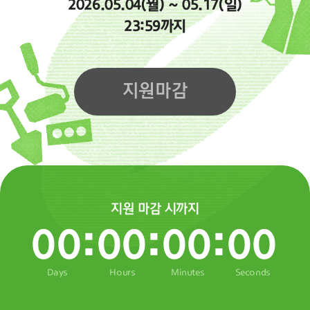
2026.05.04(월) ~ 05.17(일)
23:59까지
지원마감
지원 마감 시까지
0
0
:
0
0
:
0
0
:
0
0
Days
Hours
Minutes
Seconds