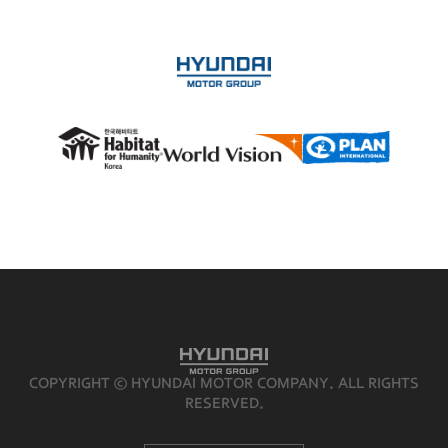
COPYRIGHT ⓒ HYUNDAI MOTOR COMPANY. ALL RIGHTS
RESERVED.